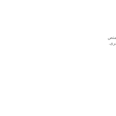
يمتص
رى.