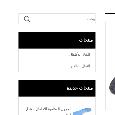
منتجات
النعال للأطفال
النعال للبالغين
منتجات جديدة
العجول العظمية للأطفال معتدل
قدم