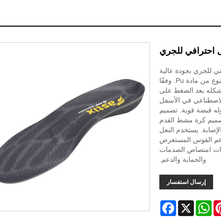
 احترافي للجري
لصيني للجري بجودة عالية
وسعر معقول. مرحبا بكم في الاتصال بنا. نعل الجري هذا مصنوع من مادة Pu. وفقًا
صل الضغط Y إلى 1. ولن يتغير شكله بعد الضغط على
الاصطناعي في الأسفل
ه قبضة قوية. تصميم
تصميم كرة مشط القدم
إصابة. يستخدم النعل
لدعم القوس المستعرض
ات امتصاص الصدمات
والحماية والدعم.
إرسال استفسار
Facebook
WhatsApp
X
Pinter