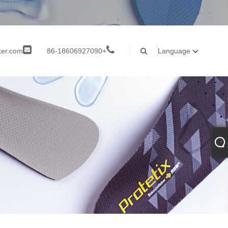
ker.com
+86-18606927090
Language