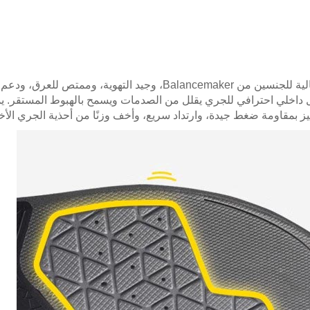
تم تصميم هذا النعل الداخلي للجري الرياضي ذو المرونة العالية للجنسين من Balancemaker، وجيد التهوية، وممتص للعرق، ودعم
ل داخلي احترافي للجري يقلل من الصدمات ويسمح بالهبوط المستقر. 
 بمقاومة ضغط جيدة، وارتداد سريع، وأخف وزنًا من أحذية الجري الأخ