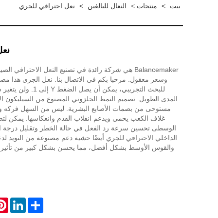
بيت
>
منتجات
>
النعال للبالغين
>
نعل احترافي للجري
نعل
Balancemaker هي شركة رائدة في تصنيع النعل الاحترافي ا
للبحث التجريبي، يمكن أن ي
المدى الطويل. تصميم النمط الحلزوني المصنوع من السيليكون 
مستوحى من بصمات الأصابع البشرية. ليس من السهل فركه ول
غلاف الكعب يحمي ويدعم انقلاب القدم وانعكاسها. يمكن ل
الوسطى تحسين سرعة رد الفعل في حالة الخطر وتقليل درجة ال
الداخلي الاحترافي للجري أيضًا حشية دعم مصنوعة من التويد 
والقوس الأوسط بشكل أفضل، مما يحسن بشكل كبير من تأثير
est
LinkedIn
Share