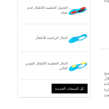
دة
العجول العظمية للأطفال قدم
ثقيلة
النعال الرياضية للأطفال
النعال العظمية للأطفال القوس
العالي
الإسفنج
ال
دة
كل المنتجات الجديدة
رة
ون
عة
في