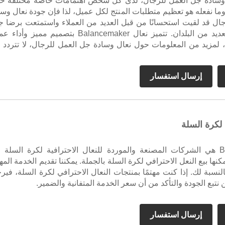
ل وسادة جل العمل للرجال، لدى كل شخص اهتمامات خاصة مختلفة ح
ما نفعله هو تعظيم متطلبات المنتج لكل عميل، لذا فإن جودة نعال وسا
ال قد لقيت استحسانًا من قبل العديد من العملاء واستمتعت برضا جي
سمعتها في العديد من البلدان. تتميز نعال Balancemaker بتصميم مميز وأ
لمزيد من المعلومات حول نعال وسادة جل العمل للرجال، لا تتردد 
إرسال استفسار
لكرة السلة
Balancemaker هي الشركات المصنعة والموردة للنعال الاحترافية لكرة السلة
نها بيع النعل الاحترافي لكرة السلة بالجملة. يمكننا تقديم الخدمة المه
نسبة لك. إذا كنت مهتمًا بمنتجات النعال الاحترافي لكرة السلة، فير
ن نتبع الجودة والتأكد من أن سعر الخدمة المتفانية والضمير.
إرسال استفسار