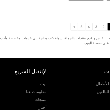
>
5
4
3
2
نا مصنعنا الخاص ونقدم منتجات بالجملة. سواء كنت بحاجة إلى خدمات مخصصة وأحدث
ة على صفحة الويب.
ات
الإنتقال السريع
 للأطفال
بيت
للبالغين
معلومات عنا
منتجات
أخبار