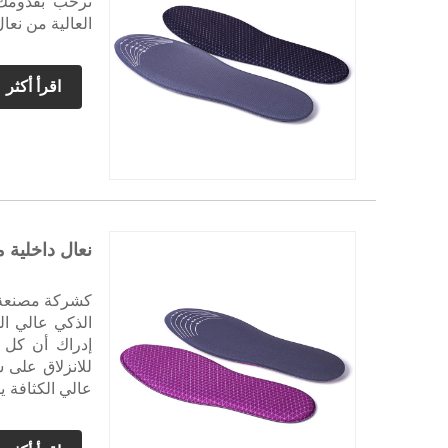
نرحب بقدومك 
العالية من نعا
اقرأ أكثر
نعال داخلية 
الذكي عالي ال
إدراك أن كل ع
للانزلاق على 
عالي الكثافة 
بتلبية متطلبات
من الإسفنج ال