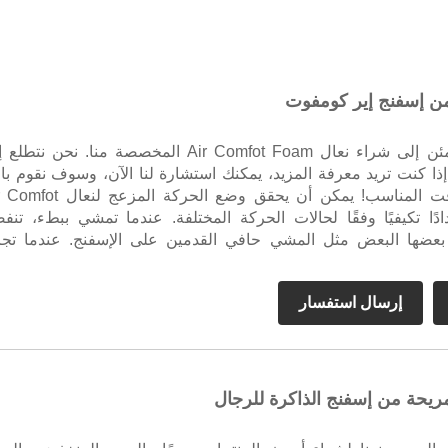
من إسفنج إير كومفوت
يمكنك أن تطمئن إلى شراء نعال Air Comfot Foam المخصصة منا. نحن نتط
إذا كنت تريد معرفة المزيد، يمكنك استشارة لنا الآن، وسوف نقوم بال
عليك في الوقت المناسب! يمكن أن يحقق وضع الحركة المزعج
دادًا تكيفيًا وفقًا لحالات الحركة المختلفة. عندما تمشي ببطء، تنف
بعضها البعض مثل المشي حافي القدمين على الإسفنج. عندما تج
الجزيئات وتتماسك معًا لتمنحك شعورًا بالارتداد.
إرسال استفسار
مريحة من إسفنج الذاكرة للرجال