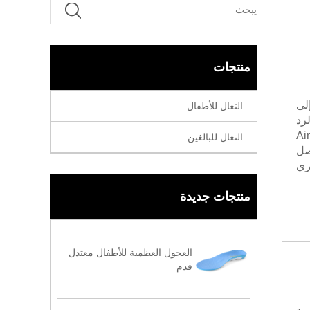
منتجات
لع إلى
النعال للأطفال
رد
 لنعال Air Comfot
النعال للبالغين
صل
ري
منتجات جديدة
العجول العظمية للأطفال معتدل
قدم