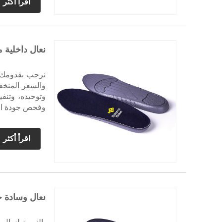
اقرأ أكثر
العديد من البلد
نعال داخلية م
نرحب بقدومك إ
والسعر المنخف
وتوحيده، وتنفي
وفحص جودة العم
اقرأ أكثر
نعال وسادة ج