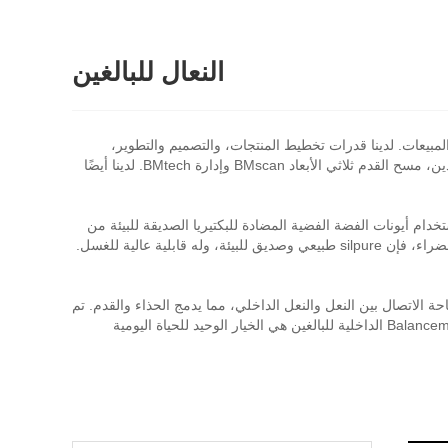
النعال للبالغين
 والإنتاج والمبيعات. لدينا قدرات تخطيط المنتجات، والتصميم والتطوير،
والإنتاج والتصنيع، وبناء قنوات البيع بالتجزئة، بالإضافة إلى عدد من تقنيات براءات الاختراع الأساسية. لقد قمنا بشكل مستقل بتطوير نظامين مساعدين، مسح القدم ثلاثي الأبعاد BMscan وإدارة BMtech. لدينا أيضًا
خلية للبالغين باستخدام أيونات الفضة الفضية المضادة للبكتيريا الصديقة للبيئة من
كندا، والتي يمكن أن تمنع معظم البكتيريا بشكل فعال ولها تأثير مبيد للجراثيم ومزيل للروائح الكريهة. كنوع جديد من المنتجات المضادة للبكتيريا الخضراء، فإن silpure طبيعي وصديق للبيئة، وله قابلية عالية للغسل.
مساحة الاتصال بين النعل والنعل الداخلي، مما يدمج الحذاء والقدم. تم
ترقية تأثير امتصاص الصدمات الجديد للقوس الداخلي، مما يوفر امتصاصًا كاملاً للصدمات مع حماية القوس وتقليل مشكلة التمدد الزائد. نعال Balancemaker الداخلية للبالغين هي الخيار الوحيد للحياة اليومية