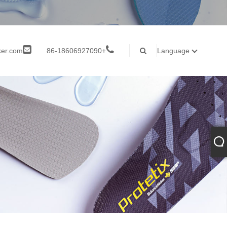
ker.com
+86-18606927090
Language