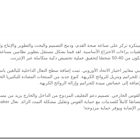
XiaMen BM . هي شركة تكنولوجيا مبتكرة تركز على صناعة صحة القدم، ودمج التصميم والبحث والتطوير
ة عبر الإنترنت.
ع نعال Balancemaker للبالغين جميعها تلبي معايير اختبار الاتحاد الأوروبي. تمت إضافة سطح النعال الدا
فة إلى خصائص مبيدة للجراثيم وإزالة الروائح الكريهة.
وس الداخلي والقوس الخارجي. تصميم دعم التغليف المزدوج من الداخل والخارج يزيد من 
 الإصابة ويوفر حماية مزدوجة!