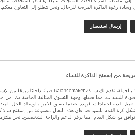
إلى مصنعنا لشراء أحدث المنتجات مبيعًا والسعر المنخفض والجو
ل وسادة رغوة الذاكرة المريحة للرجال. ونحن نتطلع إلى التعاون معكم.
إرسال استفسار
مريحة من إسفنج الذاكرة للنساء
كشركة مصنعة بالجملة، تقدم لك شركة Balancemaker ضبانًا داخليًا مريحًا من 
جودة للسيدات، مما يجعلها وجهة التسوق المثالية الخاصة بك. من خل
ميل لديه احتياجات فريدة عندما يتعلق الأمر بالوسائد الجل المضا
شكل كرة القدم للسيدات، فإن هذه النعال مصنوعة من إسفنج ذو ذاك
يتوافق مع شكل القدم، مما يوفر الدعم والراحة الشخصيين. نحن ملتزم
 المنتج لكل عميل، ونتيجة لذلك، تلقت النعال الداخلية المريحة المصنو
ذكي ردود فعل إيجابية من العديد من العملاء واكتسبت سمعة طيبة 