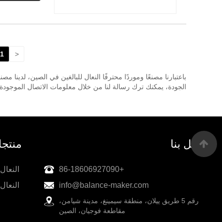
1
<
باعتبارنا مصنعًا وموردًا محترفًا النعال للبالغين في الصين، لدي
الجودة، يمكنك ترك رسالة لنا من خلال معلومات الاتصال الموجود
اتصل بنا
منتج
+86-18606927090
النعال
info@balance-maker.com
النعال 
رقم 5 طريق ييلان، منطقة سيمينغ، مدينة شيامن،
مقاطعة فوجيان، الصين