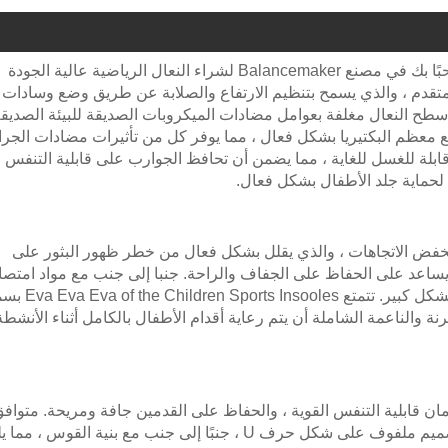
العجول الرياضية عالية الأداء من حيث التكلفة للأطفال: مرحبًا بك في مصنع Balancemaker لشراء النعال الرياضية عالية الجودة
لمعقولة للأطفال. تم تجهيز هذه النعال بنظام ضبط TEP متقدم ، والذي يسمح بتنظيم الارتفاع والصلابة عن طريق وضع وساد
سطح النعال مغلفة بعوامل مضادات الميكروبات الصديقة للبيئة الصديق
نع معظم البكتيريا بشكل فعال ، مما يوفر كل من تأثيرات مضادات الجرا
 قابلة للغسل للغاية ، مما يضمن أن تحافظ الجوارب على قابلية التنفس
لحماية جلد الأطفال بشكل فعال.
منخفض الاتجاهات ، والذي يقلل بشكل فعال من خطر ظهور البثور على
ما يساعد على الحفاظ على الجفاف والراحة. جنبا إلى جنب مع مواد امت
الصدمة EVA مرنة للغاية ، يتم تحسين الراحة في القدمين بشكل
لمرنة والناعمة الشاملة أن يتم رعاية أقدام الأطفال بالكامل أثناء الأنشطة
ن قابلية التنفس القوية ، والحفاظ على القدمين جافة ومريحة. متواف
مجموعة متنوعة من أنماط الأحذية: يتميز الجزء السفلي بتصميم ملفوف على شكل حرف U ، جنبًا إلى جنب مع بنية القوس ،