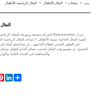
بيت
>
منتجات
>
النعال للأطفال
>
النعال الرياضية للأطفال
النعال
يدرك Balancemaker كشركة مصنعة ومورقة للنعال ا
أهمية النعال الخاصة بتنمية الأطفال. لا تساعد النعال الرياضية ا
في التطور الصحي لعظام أقدامهم ، بل تساعدهم أيضًا عل
الصحيح. تم تصميم هذه النعال لتناسب معالم أقدام الطفل بشكل 
والمساهمة في الصحة العامة والتواز
est
LinkedIn
Share