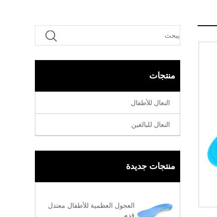
منتجات
النعال للأطفال
النعال للبالغين
منتجات جديدة
العجول العظمية للأطفال معتدل
قدم