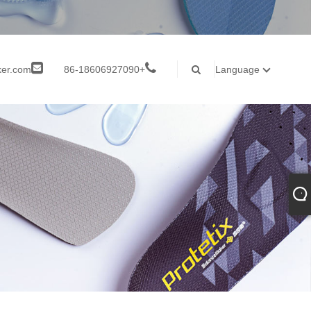
ker.com
+86-18606927090
Language