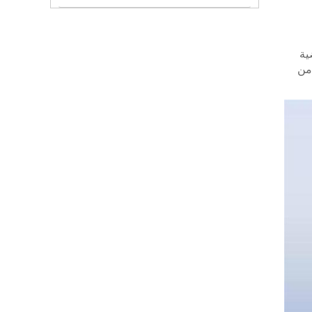
ية
 من