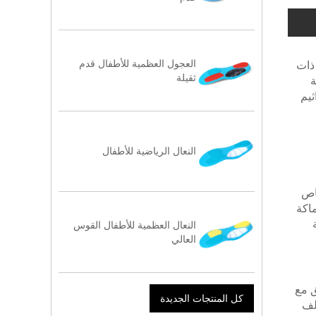
العجول العظمية للأطفال قدم
ات ذات
ثقيلة
ة
ثيم
النعال الرياضية للأطفال
صاص
 كبير. تتمتع Eva Eva Eva of the Children Sports Insooles بسماكة
النعال العظمية للأطفال القوس
العالي
ق مع
كل المنتجات الجديدة
 مما يلف