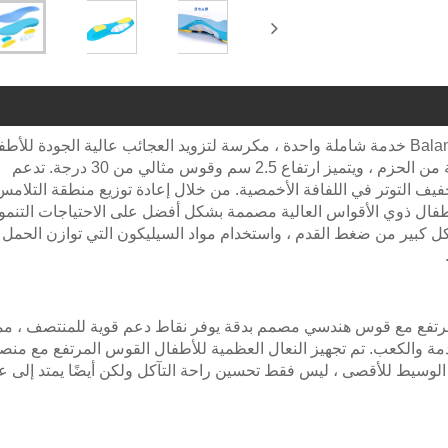
بصفتها الشركة المصنعة للجملة المحترفة ، تقدم Balancemaker خدمة شاملة واحدة ، مكرسة لتزويد العجائب عالية الجودة لل
القوس المرتفع. نختار بدقة النعال مع ثلاثة مستويات مختلفة من الحزم ، ويتميز ارتفاع 2.5 سم وقوس مثالي من 30 درجة. تدعم
ف التوتر في اللفافة الأخمصية. من خلال إعادة توزيع منطقة التلامس
لأطفال ذوي الأقواس العالية مصممة بشكل أفضل على الاحتياجات التنمو
مك 0.5 سم ، فإنها تقلل بشكل كبير من ضغط القدم ، واستخدام مواد السيليكون التي توازن الحم
لمرتفع مع قوس هندسي مصمم بدقة يوفر نقاط دعم قوية للمنتصف ، مما
ة والكعب. تم تجهيز النعال العظمية للأطفال القوس المرتفع مع منص
ر الوسيط للأقصى ، ليس فقط تحسين راحة التآكل ولكن أيضًا يمتد إلى ع