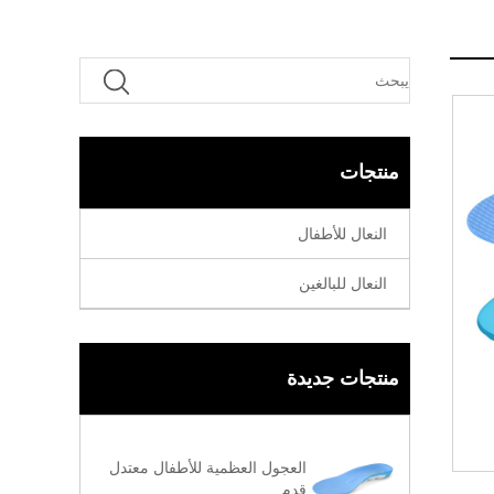
منتجات
النعال للأطفال
النعال للبالغين
منتجات جديدة
العجول العظمية للأطفال معتدل
قدم