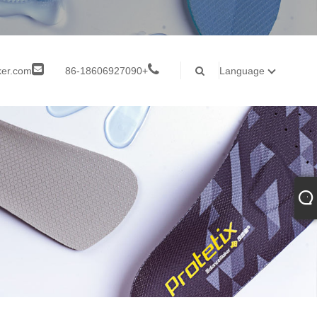
ker.com
+86-18606927090
Language