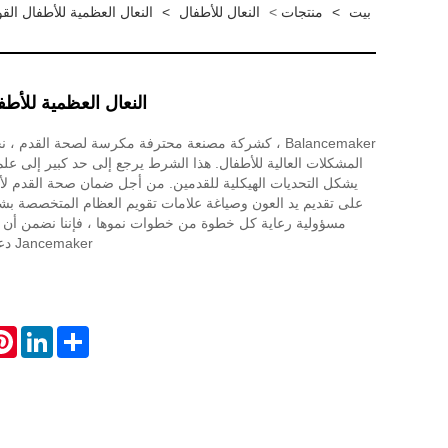
بيت
>
منتجات
>
النعال للأطفال
>
النعال العظمية للأطفال الق
النعال العظمية للأط
Balancemaker ، كشركة مصنعة محترفة مكرسة لصحة القدم ،
المشكلات العالية للأطفال. هذا الشرط يرجع إلى حد كبير إلى علم 
يشكل التحديات الهيكلية للقدمين. من أجل ضمان صحة القدم لأ
على تقديم يد العون وصياغة علامات تقويم العظام المتخصصة بش
مسؤولية رعاية كل خطوة من خطوات نموها ، فإننا نضمن أن تصب
Jancemaker دعمًا قويًا تحت أقدامهم.
est
LinkedIn
Share