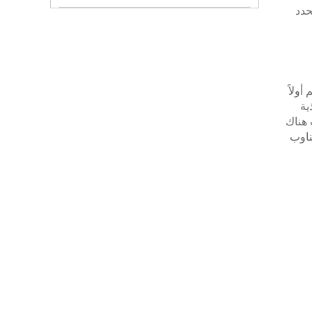
حدد
أولاً
ية
 هناك
ناوب