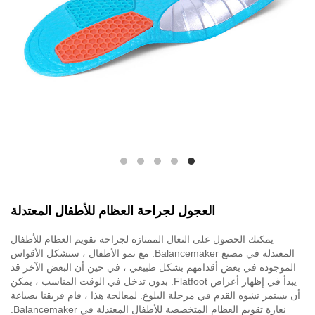
العجول لجراحة العظام للأطفال المعتدلة
يمكنك الحصول على النعال الممتازة لجراحة تقويم العظام للأطفال
المعتدلة في مصنع Balancemaker. مع نمو الأطفال ، ستشكل الأقواس
الموجودة في بعض أقدامهم بشكل طبيعي ، في حين أن البعض الآخر قد
يبدأ في إظهار أعراض Flatfoot. بدون تدخل في الوقت المناسب ، يمكن
أن يستمر تشوه القدم في مرحلة البلوغ. لمعالجة هذا ، قام فريقنا بصياغة
نعارة تقويم العظام المتخصصة للأطفال المعتدلة في Balancemaker.