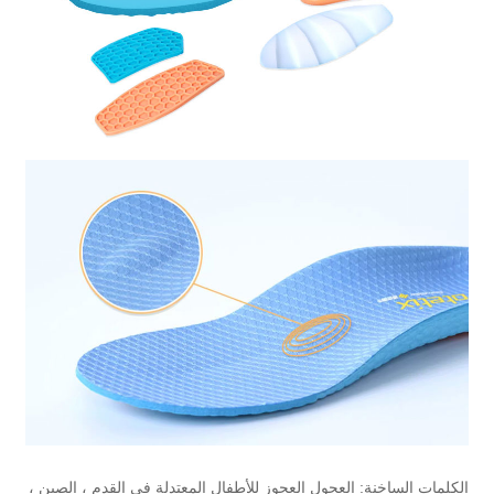
الكلمات الساخنة: العجول العجوز للأطفال المعتدلة في القدم ، الصين ،