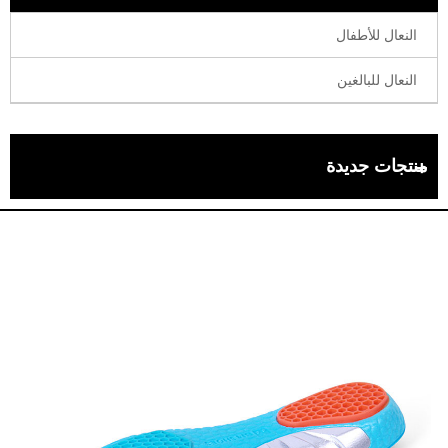
النعال للأطفال
النعال للبالغين
منتجات جديدة