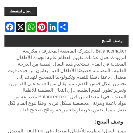
إرسال استفسار
acebook
WhatsApp
X
Pinterest
LinkedIn
Share
وصف المنتج
Balancemaker ، الشركة المصنعة المحترفة ، مكرسة
لتزويدك بعول علامات تقويم العظام عالية الجودة للأطفال
المعتدلة في القدم. تستخدم هذه النعال الطبية من الدرجة
الطبية ، المصممة خصيصًا للأطفال الذين يعانون من فوت فوت
معتدل ، دعمًا دقيقًا للتقدم وتكنولوجيا التصحيح لتهدف إلى
تحسين شكل قوس القدم ، مما يقلل من العبء على القدمين ،
وتعزيز تطور القدم الطبيعي. إن النعال العظمية للأطفال
المعتدلة في المعتدلة من قبل Balancemaker مصنوعة من
مواد ناعمة ومرنة ، مخصصة بشكل فردي وفقًا لنوع القدم لكل
طفل ، مما يضمن تجربة ارتداء مريحة ونتائج تصحيح فعالة.
وصف المنتج:
تتميز النعال العظمية للأطفال المعتدلة في Foot Foot المعتدل