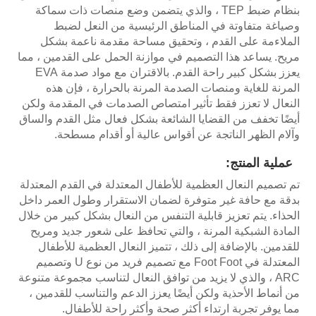
بنظام ضبط TEP ، والذي يتضمن وضع منصات ذات سماكة
وصياغة متفاوتة في المناطق الرئيسية من النعل لضبط
الملاءمة على القدم ، وتحقيق مساحة مقدمة ناعمة بشكل
مريح. يساعد هذا التصميم في موازنة الحمل على القدمين ، مما
يعزز بشكل كبير راحة القدم. بالاقتران مع مواد صدمة EVA
المرنة للغاية ومنصات الصدمة المرنة بالحرارة ، فإن هذه
النعال لا تعزز فقط تأثير امتصاص الصدمات في المقدمة ولكن
أيضًا تخفف من القضايا الشائعة بشكل فعال مثل القدم والساق
وآلام الظهر الناتجة عن أقواس عالية أو أقدام مسطحة.
عملية المنتج:
تم تصميم النعال العظمية للأطفال المعتدلة في القدم المعتدلة
بدقة مع حافة غير متوفرة لضمان الاستقرار وطول العمر داخل
الحذاء. يتم تعزيز قابلية التنفس من النعال بشكل كبير من خلال
المادة الشبكية المرنة ، والتي تحافظ على شعور جديد ومريح
للقدمين. بالإضافة إلى ذلك ، تتميز النعال العظمية للأطفال
المعتدلة في Foot Foot مع تصميم فريد من نوع U وتصميم
ARC ، والذي لا يزيد من توافق النعال لتناسب مجموعة متنوعة
من أنماط الأحذية ولكن أيضًا يعزز الدعم والتناسب للقدمين ،
مما يوفر تجربة ارتداء أكثر صحة وأكثر راحة للأطفال.